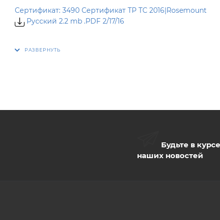
Сертификат: 3490 Сертификат ТР ТС 2016|Rosemount
Русский 2.2 mb .PDF 2/17/16
Сертификат: Утверждение типа СИ № 10456; Универсал
Русский 3.5 mb .PDF 5/30/16
Сертификат: Утверждение типа СИ № 13026 ; Универса
Русский 1.9 mb .PDF 6/9/16
Будьте в курс
наших новостей