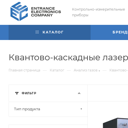
Контрольно-измерительные
приборы
КАТАЛОГ
БРЕН
Квантово-каскадные лазе
—
—
—
Главная страница
Каталог
Анализ газов
Квантово
ФИЛЬТР
Тип продукта