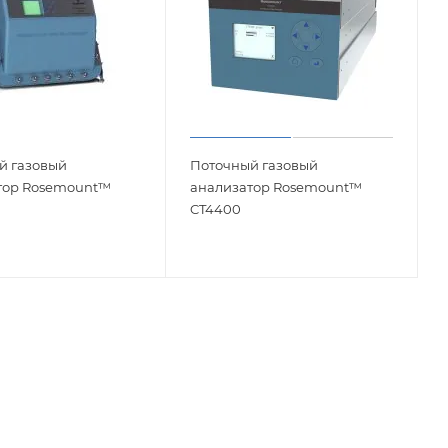
й газовый
Поточный газовый
тор Rosemount™
анализатор Rosemount™
CT4400