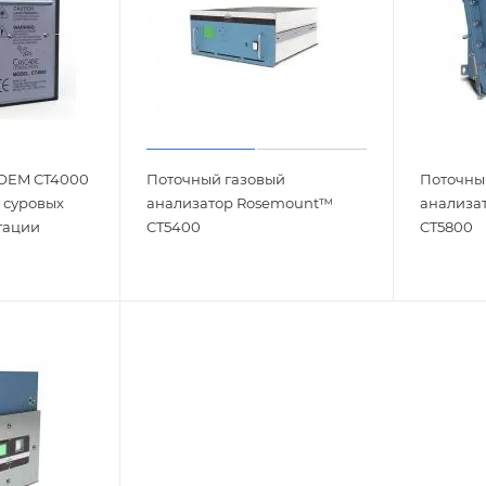
 OEM CT4000
Поточный газовый
Поточны
 суровых
анализатор Rosemount™
анализа
тации
CT5400
CT5800