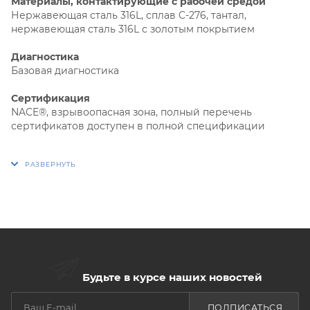
Материалы, контактирующие с рабочей средой
Нержавеющая сталь 316L, сплав C-276, тантал,
нержавеющая сталь 316L с золотым покрытием
Диагностика
Базовая диагностика
Сертификация
NACE®, взрывоопасная зона, полный перечень
сертификатов доступен в полной спецификации
Опросный лист: для выбора многопараметрического
датчика 3051SMV|Metran
Русский 138.5 kb .DOC 3/31/15
Сертификат: 3051 SMV Декларация соответствия
ТС|Rosemount
Русский 860.5 kb .PDF 7/29/15
Будьте в курсе наших новостей
Сертификат: 3051 SMV Методика поверки|Rosemount
Русский 5.0 mb .PDF 7/29/15
ПОДПИСАТЬСЯ