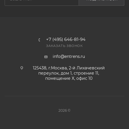
Сертификат: 3051 SMV Свидетельство об утверждении
типа СИ Германия|Rosemount
Русский 2.4 mb .PDF 7/29/15
Сертификат: 3051 SMV Свидетельство об утверждении
типа СИ США|Rosemount
Русский 2.4 mb .PDF 7/29/15
+7 (495) 646-81-94
ЗАКАЗАТЬ ЗВОНОК
Сертификат: 3051 SMV Сертификат соответствия ТС
Ех|Rosemount
info@entrens.ru
Русский 2.4 mb .PDF 7/29/15
125438, г.Москва, 2-й Лихачевский
Сертификат: 3051S Сертификат соответствия TC
переулок, дом 1, строение 11,
помещение Х, офис 10
TP|Rosemount
Русский 2.6 mb .PDF 1/28/16
2026 ©